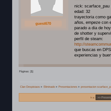
nick: scarface_pau
edad: 32
trayectoria como g
años, empeze con e
guest670
parado a dia de hoy
de shotter y superv
perfil de steam:
http://steamcommun
que buscas en DPS
experiencias y buen
Páginas: [
1
]
Clan Despistaos
»
Eliminado
»
Presentaciones
»
presentacion scarface_
Ir a: