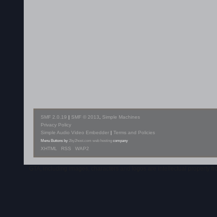
SMF 2.0.19
|
SMF © 2013
,
Simple Machines
Privacy Policy
Simple Audio Video Embedder
|
Terms and Policies
Menu Buttons by
2by2host.com
web hosting
company
XHTML
RSS
WAP2
GTA, including images, characters and logos are intellectual property 