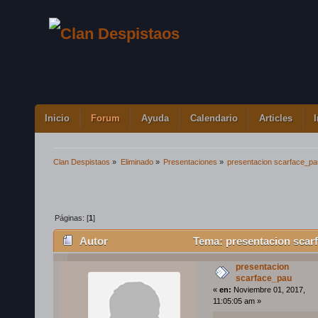
Inicio
Forum
Ayuda
Calendario
Articles
Clan Despistaos
»
Eliminado
»
Presentaciones
»
presentacion scarface_pa
Páginas: [
1
]
Autor
Tema: presentacion scar
veces)
presentacion
scarface_pau
«
en:
Noviembre 01, 2017,
11:05:05 am »