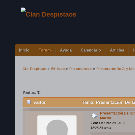
Inicio
Forum
Ayuda
Calendario
Articles
Clan Despistaos
»
Eliminado
»
Presentaciones
»
Presentación De Guy Mart
Páginas: [
1
]
Autor
Tema: Presentación De G
11054 veces)
Presentación De Gu
Martin.
«
en:
Octubre 29, 2017,
12:28:34 am »