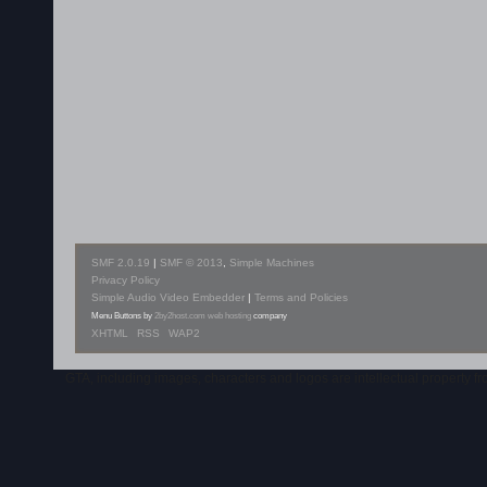
SMF 2.0.19
|
SMF © 2013
,
Simple Machines
Privacy Policy
Simple Audio Video Embedder
|
Terms and Policies
Menu Buttons by
2by2host.com
web hosting
company
XHTML
RSS
WAP2
GTA, including images, characters and logos are intellectual property 