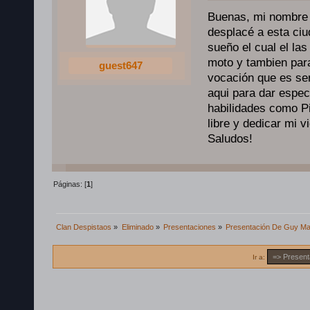
Buenas, mi nombre
desplacé a esta ci
sueño el cual el la
moto y tambien par
guest647
vocación que es ser
aqui para dar espec
habilidades como Pi
libre y dedicar mi vi
Saludos!
Páginas: [
1
]
Clan Despistaos
»
Eliminado
»
Presentaciones
»
Presentación De Guy Mar
Ir a: