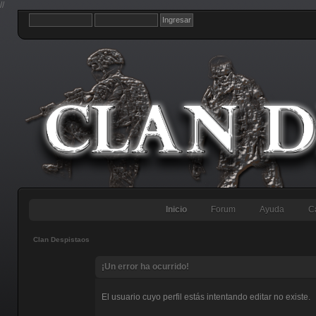
//
Inicio
Forum
Ayuda
C
Clan Despistaos
¡Un error ha ocurrido!
El usuario cuyo perfil estás intentando editar no existe.